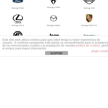
Renting CUPRA
Renting FORD
Renting MINI
Renting LEXUS
Renting MAZDA
Renting PORSCHE
1
Este sitio web utiliza cookies para que usted tenga la mejor experiencia de
Mas información ¿No encuentras tu coche?
usuario. Si continúa navegando está dando su consentimiento para la aceptació
Renting MG
Renting Jeep
Renting Polestar
de las mencionadas cookies y la aceptación de nuestra
política de cookies
, pinc
el enlace para mayor información.
plugin cooki
ACEPTAR
Renting Tesla
Renting Suzuki
Renting Volvo
Renting Ssangyong
Renting Smart
Renting Subaru
Renting Mitsubishi
Dacia
Renting Land Rover