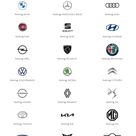
Renting BMW
Renting MERCEDES-BENZ
Renting AUDI
Renting FIAT
Renting SEAT
Renting HYUNDAI
Renting OPEL
Renting PEUGEOT
Renting Alfa Romeo
Renting VOLKSWAGEN
Renting SKODA
Renting CITROËN
Renting NISSAN
Renting RENAULT
Renting DS
Renting TOYOTA
Renting KIA
Renting MG