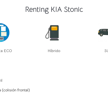
Renting KIA Stonic
ta ECO
Híbrido
S
il
 (colisión frontal)