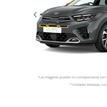
*Las imágenes pueden no corresponderse con la 
**Unidades limitadas, cons