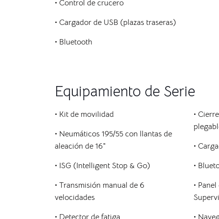
• Control de crucero
• Cargador de USB (plazas traseras)
• Bluetooth
Equipamiento de Serie
• Kit de movilidad
• Cierr
plegabl
• Neumáticos 195/55 con llantas de
aleación de 16″
• Carga
• ISG (Intelligent Stop & Go)
• Bluet
• Transmisión manual de 6
• Panel
velocidades
Supervi
• Detector de fatiga
• Nave