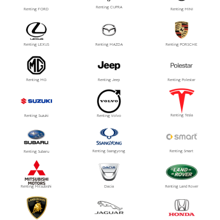
Renting CUPRA
Renting FORD
Renting MINI
Renting LEXUS
Renting MAZDA
Renting PORSCHE
Renting MG
Renting Jeep
Renting Polestar
Renting Tesla
Renting Suzuki
Renting Volvo
Renting Ssangyong
Renting Smart
Renting Subaru
Renting Mitsubishi
Dacia
Renting Land Rover