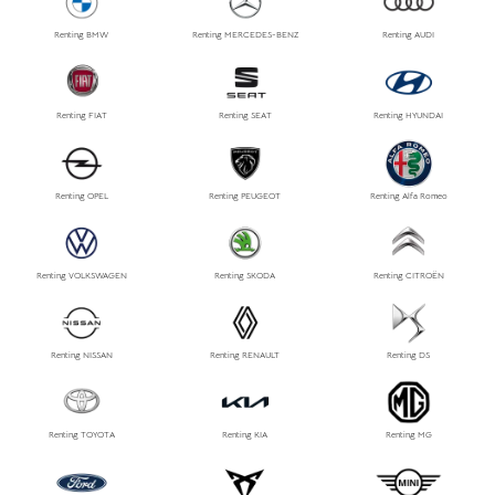
Renting BMW
Renting MERCEDES-BENZ
Renting AUDI
Renting FIAT
Renting SEAT
Renting HYUNDAI
Renting OPEL
Renting PEUGEOT
Renting Alfa Romeo
Renting VOLKSWAGEN
Renting SKODA
Renting CITROËN
Renting NISSAN
Renting RENAULT
Renting DS
Renting TOYOTA
Renting KIA
Renting MG