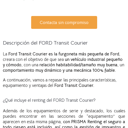
Contacta sin compromiso
Descripción del FORD Transit Courier
La
Ford Transit Courier es la furgoneta más pequeña de Ford
,
creara con el objetivo de que sea
un vehículo industrial pequeño
y cómodo
, con una
relación habitabilidad/tamaño muy buena
, un
comportamiento muy dinámico y una mecánica 100% fiable.
A continuación, vamos a repasar las principales características,
equipamiento y ventajas del
Ford Transit Courier.
¿Qué incluye el renting del FORD Transit Courier?
Además de
l
os
equipamiento
s
de serie
y destacado, los cuales
puedes
encontrar
en la
s
secci
o
n
es
de “equipamie
nto” que
aparece
n
en esta
misma página,
con PRISMA Renting el seguro a
todo riesgo está incluido, así como la gestión de impuestos e