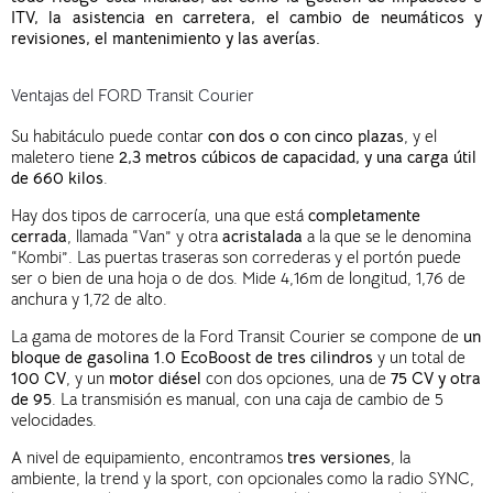
ITV,
la
asistencia en carretera,
el
cambio de neumáticos y
revisiones,
el
mantenimiento y
las
averías.
Ventajas del FORD Transit Courier
Su habitáculo puede contar
con dos o con cinco plazas
, y el
maletero tiene
2,3 metros cúbicos de capacidad, y una carga útil
de 660 kilos
.
Hay dos tipos de carrocería, una que está
completamente
cerrada
, llamada “Van” y otra
acristalada
a la que se le denomina
“Kombi”. Las puertas traseras son correderas y el portón puede
ser o bien de una hoja o de dos. Mide 4,16m de longitud, 1,76 de
anchura y 1,72 de alto.
La gama de motores de la Ford Transit Courier se compone de
un
bloque de gasolina 1.0 EcoBoost de tres cilindros
y un total de
100 CV
, y un
motor diésel
con dos opciones, una de
75 CV y otra
de 95
. La transmisión es manual, con una caja de cambio de 5
velocidades.
A nivel de equipamiento, encontramos
tres versiones
, la
ambiente, la trend y la sport, con opcionales como la radio SYNC,