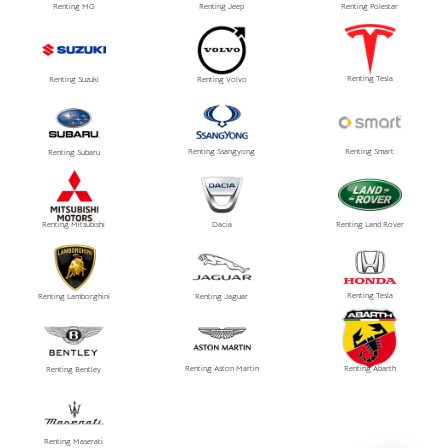
Renting MG
Renting Jeep
Renting Polestar
Renting Tesla
Renting Suzuki
Renting Volvo
Renting Ssangyong
Renting Smart
Renting Subaru
Renting Mitsubishi
Dacia
Renting Land Rover
Renting Tesla
Renting Lamborghini
Renting Jaguar
Renting Aston Martin
Renting Abarth
Renting Bentley
Renting Maserati