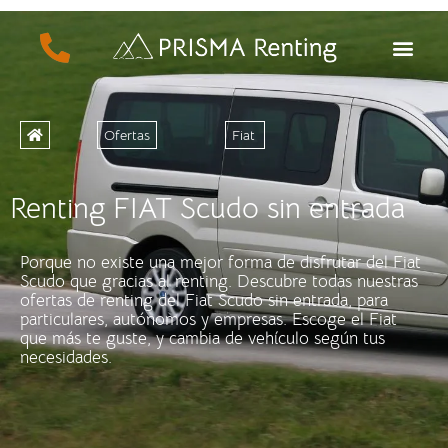
Ofertas
Fiat
Renting FIAT Scudo sin entrada
Porque no existe una mejor forma de disfrutar del Fiat
Scudo que gracias al renting. Descubre todas nuestras
ofertas de renting del Fiat Scudo sin entrada, para
particulares, autónomos y empresas. Escoge el Fiat
que más te guste, y cambia de vehículo según tus
necesidades.