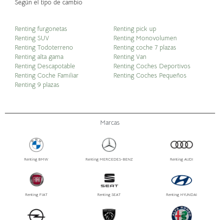
Según el tipo de cambio
Renting furgonetas
Renting pick up
Renting SUV
Renting Monovolumen
Renting Todoterreno
Renting coche 7 plazas
Renting alta gama
Renting Van
Renting Descapotable
Renting Coches Deportivos
Renting Coche Familiar
Renting Coches Pequeños
Renting 9 plazas
Marcas
Renting BMW
Renting MERCEDES-BENZ
Renting AUDI
Renting FIAT
Renting SEAT
Renting HYUNDAI