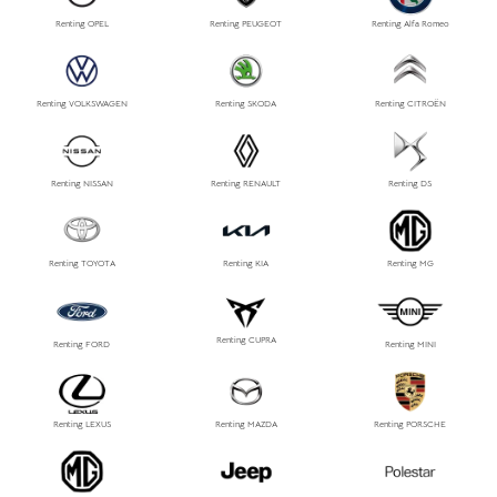
Renting OPEL
Renting PEUGEOT
Renting Alfa Romeo
Renting VOLKSWAGEN
Renting SKODA
Renting CITROËN
Renting NISSAN
Renting RENAULT
Renting DS
Renting TOYOTA
Renting KIA
Renting MG
Renting CUPRA
Renting FORD
Renting MINI
Renting LEXUS
Renting MAZDA
Renting PORSCHE