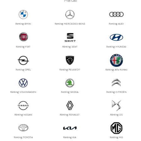
Marcas
Renting BMW
Renting MERCEDES-BENZ
Renting AUDI
Renting FIAT
Renting SEAT
Renting HYUNDAI
Renting OPEL
Renting PEUGEOT
Renting Alfa Romeo
Renting VOLKSWAGEN
Renting SKODA
Renting CITROËN
Renting NISSAN
Renting RENAULT
Renting DS
Renting TOYOTA
Renting KIA
Renting MG