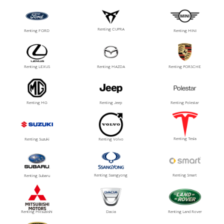
Renting CUPRA
Renting FORD
Renting MINI
Renting LEXUS
Renting MAZDA
Renting PORSCHE
Renting MG
Renting Jeep
Renting Polestar
Renting Tesla
Renting Suzuki
Renting Volvo
Renting Ssangyong
Renting Smart
Renting Subaru
Renting Mitsubishi
Dacia
Renting Land Rover