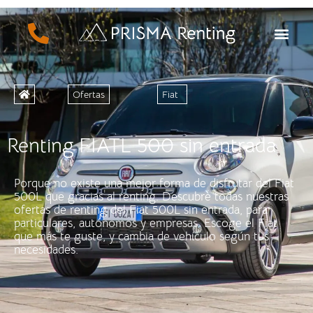
Ofertas
Fiat
Renting FIATL 500 sin entrada
Porque no existe una mejor forma de disfrutar del Fiat
500L que gracias al renting. Descubre todas nuestras
ofertas de renting del Fiat 500L sin entrada, para
particulares, autónomos y empresas. Escoge el Fiat
que más te guste, y cambia de vehículo según tus
necesidades.