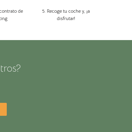
 contrato de
5. Recoge tu coche y, ¡a
ting
disfrutar!
tros?