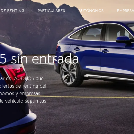
 DE RENTING
PARTICULARES
AUTÓNOMOS
EMPRESA
 sin entrada
tar del AUDI Q5 que
ofertas de renting del
tónomos y empresas.
de vehículo según tus