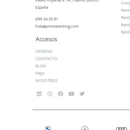
Paseo Imperial 8, 1A,
Madrid 28005,
Comp
España
Rent
Rent
699 24 25 81
Rent
hola@prismarenting.com
Rent
Accesos
OFERTAS
CONTACTO
BLOG
FAQs
NOSOTROS