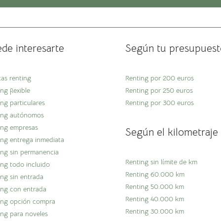
de interesarte
Según tu presupuest
tas renting
Renting por 200 euros
ng flexible
Renting por 250 euros
ng particulares
Renting por 300 euros
ing autónomos
ing empresas
Según el kilometraje
ing entrega inmediata
ing sin permanencia
Renting sin límite de km
ing todo incluido
Renting 60.000 km
ing sin entrada
Renting 50.000 km
ing con entrada
Renting 40.000 km
ing opción compra
Renting 30.000 km
ing para noveles