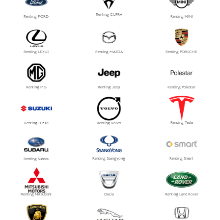
Renting CUPRA
Renting FORD
Renting MINI
Renting LEXUS
Renting MAZDA
Renting PORSCHE
Renting MG
Renting Jeep
Renting Polestar
Renting Tesla
Renting Suzuki
Renting Volvo
Renting Ssangyong
Renting Smart
Renting Subaru
Renting Mitsubishi
Dacia
Renting Land Rover