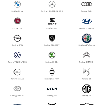
Renting BMW
Renting MERCEDES-BENZ
Renting AUDI
Renting FIAT
Renting SEAT
Renting HYUNDAI
Renting OPEL
Renting PEUGEOT
Renting Alfa Romeo
Renting VOLKSWAGEN
Renting SKODA
Renting CITROËN
Renting NISSAN
Renting RENAULT
Renting DS
Renting TOYOTA
Renting KIA
Renting MG