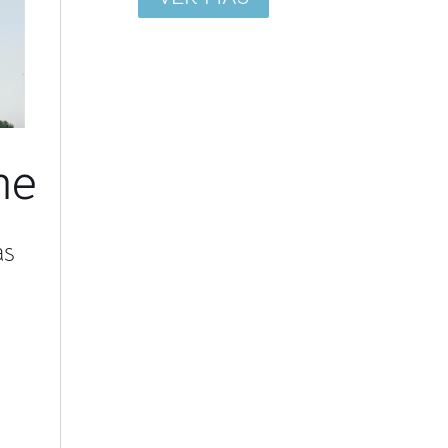
he
as