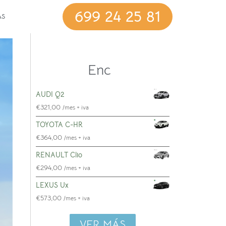
699 24 25 81
AS
E
n
c
u
e
n
t
r
a
t
u
AUDI Q2
€
321,00
/mes + iva
TOYOTA C-HR
€
364,00
/mes + iva
RENAULT Clio
€
294,00
/mes + iva
LEXUS Ux
€
573,00
/mes + iva
VER MÁS