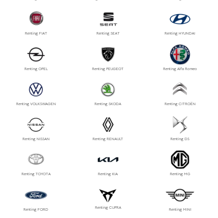
Renting FIAT
Renting SEAT
Renting HYUNDAI
Renting OPEL
Renting PEUGEOT
Renting Alfa Romeo
Renting VOLKSWAGEN
Renting SKODA
Renting CITROËN
Renting NISSAN
Renting RENAULT
Renting DS
Renting TOYOTA
Renting KIA
Renting MG
Renting CUPRA
Renting FORD
Renting MINI