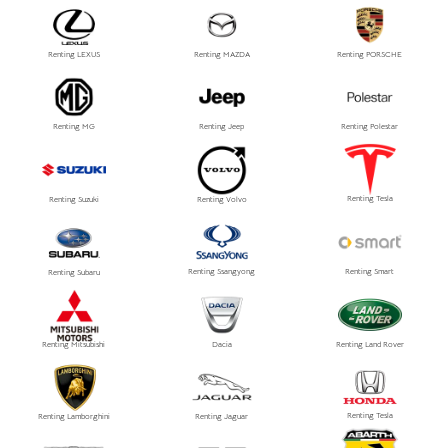
Renting LEXUS
Renting MAZDA
Renting PORSCHE
Renting MG
Renting Jeep
Renting Polestar
Renting Tesla
Renting Suzuki
Renting Volvo
Renting Ssangyong
Renting Smart
Renting Subaru
Renting Mitsubishi
Dacia
Renting Land Rover
Renting Tesla
Renting Lamborghini
Renting Jaguar