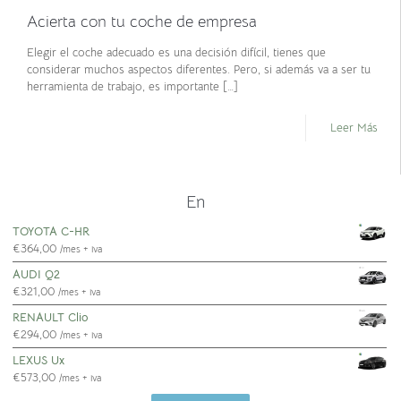
Acierta con tu coche de empresa
Elegir el coche adecuado es una decisión difícil, tienes que
considerar muchos aspectos diferentes. Pero, si además va a ser tu
herramienta de trabajo, es importante
[…]
Leer Más
E
n
c
u
e
n
t
r
TOYOTA C-HR
€
364,00
/mes + iva
AUDI Q2
€
321,00
/mes + iva
RENAULT Clio
€
294,00
/mes + iva
LEXUS Ux
€
573,00
/mes + iva