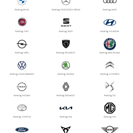
Renting BMW
Renting MERCEDES-BENZ
Renting AUDI
Renting FIAT
Renting SEAT
Renting HYUNDAI
Renting OPEL
Renting PEUGEOT
Renting Alfa Romeo
Renting VOLKSWAGEN
Renting SKODA
Renting CITROËN
Renting NISSAN
Renting RENAULT
Renting DS
Renting TOYOTA
Renting KIA
Renting MG