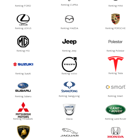
Renting CUPRA
Renting FORD
Renting MINI
Renting LEXUS
Renting MAZDA
Renting PORSCHE
Renting MG
Renting Jeep
Renting Polestar
Renting Tesla
Renting Suzuki
Renting Volvo
Renting Ssangyong
Renting Smart
Renting Subaru
Renting Mitsubishi
Dacia
Renting Land Rover