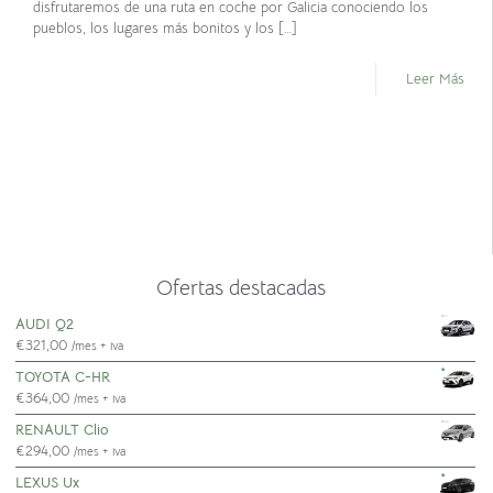
disfrutaremos de una ruta en coche por Galicia conociendo los
pueblos, los lugares más bonitos y los
[…]
Leer Más
O
f
e
r
t
a
s
d
e
s
t
a
c
a
d
a
s
AUDI Q2
€
321,00
/mes + iva
TOYOTA C-HR
€
364,00
/mes + iva
RENAULT Clio
€
294,00
/mes + iva
LEXUS Ux